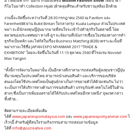
มาโดยเฉพาะ!!! นอกจากนี้ยังแฟชั่น
Muslim Fashion Show
โดยนำผ้า
กิโมโนมาทำ Collection Hijab (ผ้าคลุมศีรษะสำหรับชาวมุสลิม) อีกด้วย
งานนี้จะจัดขึ้นระหว่างวันที่ 28-30 กรกฎาคม 2560 ณ Pavilion และ
Farenheit88 ย่าน Bukit Bintan ใจกลางกรุง Kuala Lumpur ส่วนในประเทศ
พม่า จะมีนักลงทุนญี่ปุ่นมากมายที่สนใจจะเข้าไปทำธุรกิจในตลาดนี้ โดย
ตลาดของประเทศพม่า ทางจี-ยูฯ จะจัดงานที่เน้นการเชื่อมโยงช่องทางการทำ
ธุรกิจเป็นหลัก และโฟกัสในเรื่อง Business Matching (B2B) เพราะฉะนั้นที่
พม่าเราจะใช้ชื่อ JAPAN EXPO MYANMAR 2017 “TRADE &
EXHIBITION” โดยจะจัดขึ้นในวันที่ 11-13 ตุลาคม 2560 ที่โรงแรม Novotel
Max Yangon
“ทั้งนี้การจัดงานในพม่านั้น เป็นอีกทางที่เราสามารถส่งเสริมผู้ลงทุนชาวญี่ปุ่น
ที่มาลงทุนในประเทศไทย สามารถนำเสนอสินค้า และบริการของบริษัท
ตนเองโดยใช้ประเทศไทยเป็นศูนย์กลางในการขยายตัวได้ด้วยเช่นกัน ไม่ว่า
จะเป็นการให้บริการทางด้านการขนส่งสินค้า บรรจุภัณฑ์ เทคโนโลยีในด้าน
ต่างๆ ซึ่งเป็นการเพิ่มยอดรายได้ให้กับประเทศไทยอีกทางหนึ่ง” ยุพเรศ กล่าว
ทิ้งท้าย…
ติดตามรายละเอียดเพิ่มเติม
ได้ที่
www.japanexpomalaysia.com
และ
www.japanexpomyanmar.com
ไ
เร็วๆนี้ สำหรับผู้ที่สนใจร่วมกิจกรรมสามารถสอบถามข้อมูล
ได้ที่
info@gyucreative.com