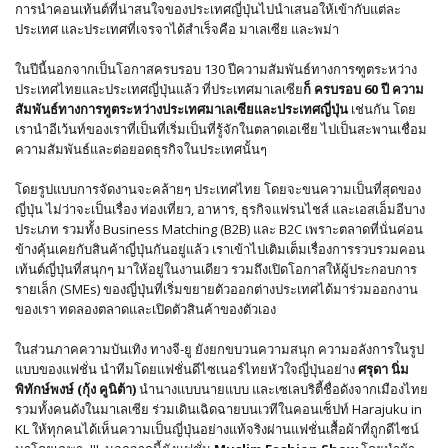
การนำคอนเท้นต์ที่น่าสนใจของประเทศญี่ปุ่นไปนำเสนอให้เข้ากับแต่ละ
ประเทศ และประเทศที่เจรจาได้สำเร็จคือ มาเลเซีย และพม่า
ในปีนี้นอกจากเป็นโอกาสครบรอบ 130 ปีความสัมพันธ์ทางการฑูตระหว่าง
ประเทศไทยและประเทศญี่ปุ่นแล้ว ที่ประเทศมาเลเซีย
ก็ ครบรอบ
60
ปี ความ
สัมพันธ์ทางการทูตระหว่างประเทศมาเลเซียและประเทศญี่ปุ่น
เช่นกัน โดย
เรานำอีเว้นท์ของเราที่เป็นที่เริ่มเป็นที่รู้จักในตลาดเอเชีย ไปเป็นสะพานเชื่อม
ความสัมพันธ์และต่อยอดธุรกิจในประเทศนั้นๆ
โดยรูปแบบการจัดงานจะคล้ายๆ ประเทศไทย โดยจะขนความเป็นที่สุดของ
ญี่ปุ่น ไม่ว่าจะเป็นเรื่อง ท่องเที่ยว, อาหาร, ธุรกิจแฟรนไชส์ และเอสเอ็มอีบาง
ประเภท รวมทั้ง Business Matching (B2B) และ B2C เพราะตลาดที่นั่นค่อน
ข้างคุ้นเคยกับสินค้าญี่ปุ่นกันอยู่แล้ว เราเข้าไปเติมเต็มเรื่องการรวบรวมคอน
เท้นต์ญี่ปุ่นที่สนุกๆ มาให้อยู่ในงานเดียว รวมถึงเปิดโอกาสให้ผู้ประกอบการ
รายเล็ก (SMEs) ของญี่ปุ่นที่เริ่มขยายตัวออกต่างประเทศได้มาร่วมออกงาน
ของเรา ทดลองตลาดและเปิดตัวสินค้าของตัวเอง
ในส่วนภาคความบันเทิง ทางจี-ยู ยังยกขบวนความสนุก ความอลังการในรูป
แบบของแฟชั่น นำทีมโดยแฟชั่นดีไซเนอร์ไทยหัวใจญี่ปุ่นอย่าง
ศรุดา นิ่ม
พิทักษ์พงษ์
(กุ้ง คูนิต้า)
นำนางแบบนายแบบ และเซเลบริตี้ชื่อดังจากเมืองไทย
รวมทั้งคนดังในมาเลเซีย ร่วมเดินเฉิดฉายบนเวทีในคอนเซ็ปท์ Harajuku in
KL ให้ทุกคนได้เห็นความเป็นญี่ปุ่นอย่างแท้จริงผ่านแฟชั่นเสื้อผ้าที่ถูกดีไซน์