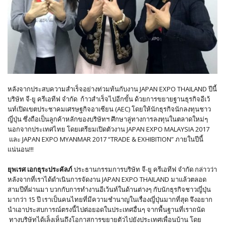
หลังจากประสบความสำเร็จอย่างท่วมท้นกับงาน JAPAN EXPO THAILAND ปีนี้
บริษัท จี-ยู ครีเอทีฟ จำกัด ก้าวสำเร็จไปอีกขั้น ด้วยการขยายฐานธุรกิจอีเว้
นท์เปิดเขตประชาคมเศรษฐกิจอาเซียน (AEC) โดยให้นักธุรกิจนักลงทุนชาว
ญี่ปุ่น ซึ่งถือเป็นลูกค้าหลักของบริษัทฯ ศึกษาลู่ทางการลงทุนในตลาดใหม่ๆ
นอกจากประเทศไทย โดยเตรียมเปิดตัวงาน JAPAN EXPO MALAYSIA 2017
และ JAPAN EXPO MYANMAR 2017 “TRADE & EXHIBITION” ภายในปีนี้
แน่นอน!!!
ยุพเรศ เอกธุระประคัลภ์
ประธานกรรมการบริษัท จี-ยู ครีเอทีฟ จำกัด กล่าวว่า
หลังจากที่เราได้ดำเนินการจัดงาน JAPAN EXPO THAILAND มาแล้วตลอด
สามปีที่ผ่านมา บวกกับการทำงานอีเว้นท์ในด้านต่างๆ กับนักธุรกิจชาวญี่ปุ่น
มากว่า 15 ปี เราเป็นคนไทยที่มีความชำนาญในเรื่องญี่ปุ่นมากที่สุด จึงอยาก
นำเอาประสบการณ์ตรงนี้ไปต่อยอดในประเทศอื่นๆ จากพื้นฐานที่เราถนัด
ทางบริษัทได้เล็งเห็นถึงโอกาสการขยายตัวไปยังประเทศเพื่อนบ้าน โดย